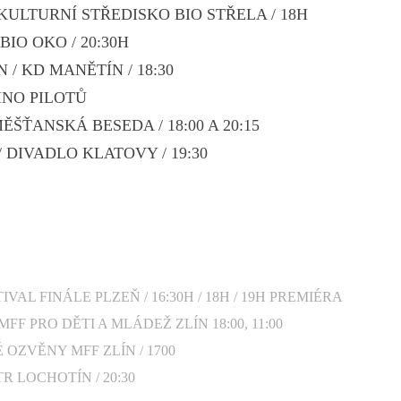
 / KULTURNÍ STŘEDISKO BIO STŘELA / 18H
/ BIO OKO / 20:30H
ÍN / KD MANĚTÍN / 18:30
 KINO PILOTŮ
 MĚŠŤANSKÁ BESEDA / 18:00 A 20:15
 / DIVADLO KLATOVY / 19:30
ESTIVAL FINÁLE PLZEŇ / 16:30H / 18H / 19H PREMIÉRA
ÍN / MFF PRO DĚTI A MLÁDEŽ ZLÍN 18:00, 11:00
É OZVĚNY MFF ZLÍN / 1700
TR LOCHOTÍN / 20:30