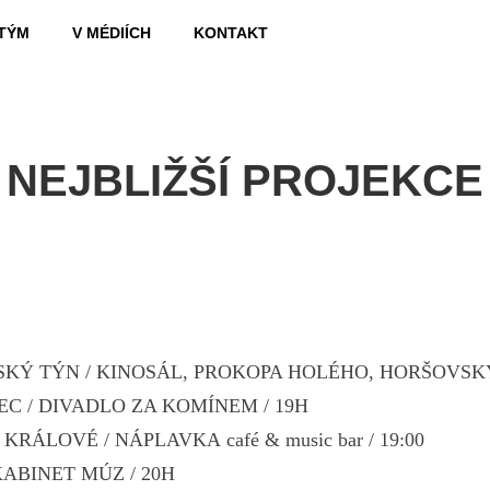
TÝM
V MÉDIÍCH
KONTAKT
NEJBLIŽŠÍ PROJEKCE
VSKÝ TÝN / KINOSÁL, PROKOPA HOLÉHO,
HORŠOVSKÝ
LEC / DIVADLO ZA KOMÍNEM / 19H
C KRÁLOVÉ / NÁPLAVKA café & music bar / 19:00
/ KABINET MÚZ / 20H